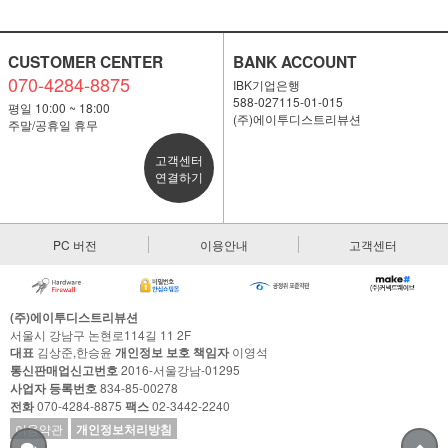
CUSTOMER CENTER
BANK ACCOUNT
070-4284-8875
IBK기업은행
588-027115-01-015
평일 10:00 ~ 18:00
(주)에이투디스트리뷰션
주말/공휴일 휴무
고객센터
연결하기
PC 버전
이용안내
고객센터
(주)에이투디스트리뷰션
서울시 강남구 논현로114길 11 2F
대표
김상준,한승윤
개인정보 보호 책임자
이영석
통신판매업신고번호
2016-서울강남-01295
사업자 등록번호
834-85-00278
전화
070-4284-8875
팩스
02-3442-2240
이용약관
개인정보처리방침