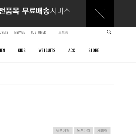
LIVERY
MYPAGE
CUSTOMER
EN
KIDS
WETSUITS
ACC
STORE
ACCESSORY
ACCESSORY
SHOES & SANDALS
SHOES & SANDALS
BAGS & BACKPACKS
BAGS & BACKPACKS
BELTS
BELTS
CAPS
CAPS
BEACHTOWELS
BEACHTOWELS
OTHER
OTHER
낮은가격
높은가격
제품명