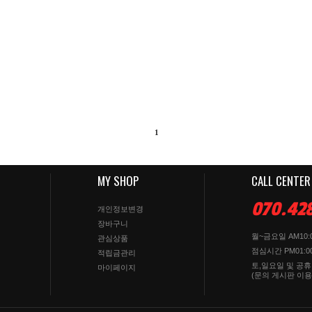
1
MY SHOP
CALL CENTER
070.42
개인정보변경
장바구니
월~금요일 AM10:0
관심상품
점심시간 PM01:00
적립금관리
토,일요일 및 공
마이페이지
(문의 게시판 이용