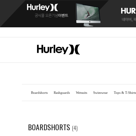
Boardshorts
Rashguards
Wetsuits
Swimwear
Tops & T-Shirts
BOARDSHORTS
BOARDSHORTS
SANDALS
RASH
RASH
C
BOARDSHORTS
(4)