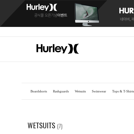
Boardshorts
Rashguards
Wetsuits
Swimwear
Tops & T-Shirts
BOARDSHORTS
BOARDSHORTS
SANDALS
RASH
RASH
C
WETSUITS
(7)