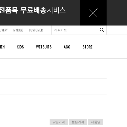
LIVERY
MYPAGE
CUSTOMER
EN
KIDS
WETSUITS
ACC
STORE
ACCESSORY
ACCESSORY
SHOES & SANDALS
SHOES & SANDALS
BAGS & BACKPACKS
BAGS & BACKPACKS
BELTS
BELTS
CAPS
CAPS
BEACHTOWELS
BEACHTOWELS
OTHER
OTHER
낮은가격
높은가격
제품명