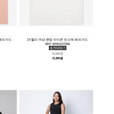
 래쉬가드
25 헐리 여성 팬텀 아이콘 민소매 래쉬가드
WHT WSRG251004
65,000원
45,000원