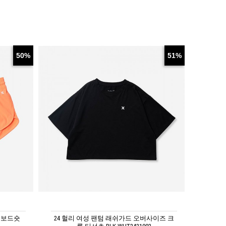
50%
51%
치 보드숏
24 헐리 여성 팬텀 래쉬가드 오버사이즈 크