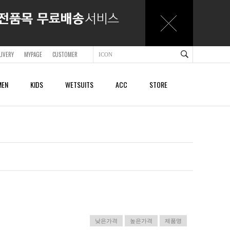
LIVERY
MYPAGE
CUSTOMER
EN
KIDS
WETSUITS
ACC
STORE
ACCESSORY
ACCESSORY
SHOES & SANDALS
SHOES & SANDALS
BAGS & BACKPACKS
BAGS & BACKPACKS
BELTS
BELTS
CAPS
CAPS
BEACHTOWELS
BEACHTOWELS
OTHER
OTHER
낮은가격
높은가격
제품명