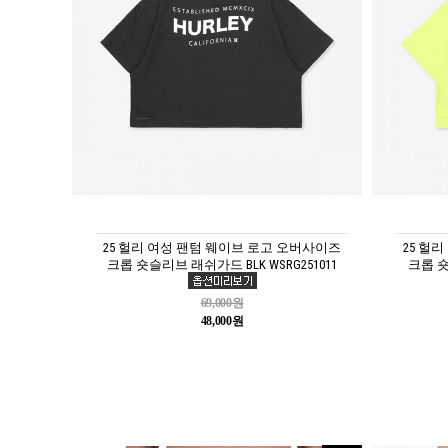
25 헐리 여성 팬텀 웨이브 로고 오버사이즈
25 헐
크롭 숏슬리브 래쉬가드 BLK WSRG251011
크롭 숏
69,000원
48,000원