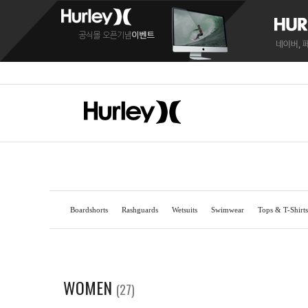
Boardshorts
Rashguards
Wetsuits
Swimwear
Tops & T-Shirts
BOARDSHORTS
BOARDSHORTS
SANDALS
RASH
RASH
C
WOMEN
(27)