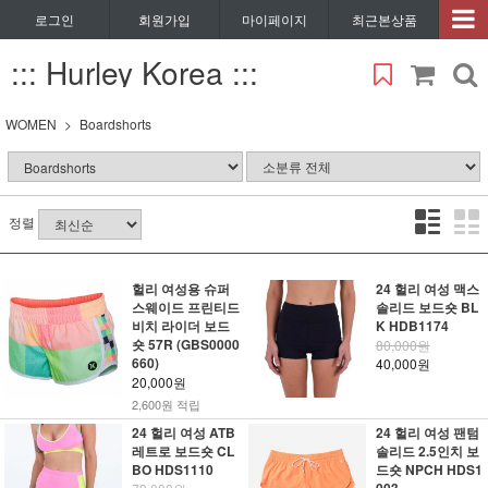
로그인
회원가입
마이페이지
최근본상품
::: Hurley Korea :::
WOMEN
Boardshorts
정렬
헐리 여성용 슈퍼
24 헐리 여성 맥스
스웨이드 프린티드
솔리드 보드숏 BL
비치 라이더 보드
K HDB1174
숏 57R (GBS0000
80,000원
660)
40,000원
20,000원
2,600원 적립
24 헐리 여성 ATB
24 헐리 여성 팬텀
레트로 보드숏 CL
솔리드 2.5인치 보
BO HDS1110
드숏 NPCH HDS1