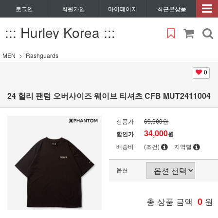
로그인
회원가입
마이페이지
최근본상품
::: Hurley Korea :::
MEN
Rashguards
0
24 헐리 팬텀 오버사이즈 웨이브 티셔츠 CFB MUT2411004
상품가
69,000원
34,000
할인가
원
배송비
(조건)
지역별
옵션
총 상품 금액
0
원