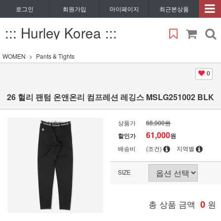
로그인
회원가입
마이페이지
최근본상품
::: Hurley Korea :::
WOMEN
Pants & Tights
0
26 헐리 팬텀 온앤온리 컴프레션 레깅스 MSLG251002 BLK
상품가
68,000원
61,000
할인가
원
배송비
(조건)
지역별
SIZE
총 상품 금액
0
원