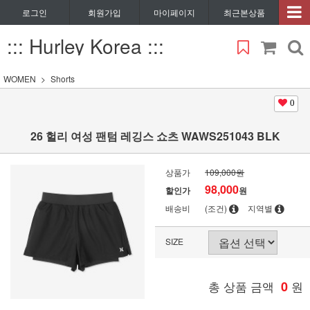
로그인
회원가입
마이페이지
최근본상품
::: Hurley Korea :::
WOMEN
Shorts
0
26 헐리 여성 팬텀 레깅스 쇼츠 WAWS251043 BLK
상품가
109,000원
98,000
할인가
원
배송비
(조건)
지역별
SIZE
총 상품 금액
0
원