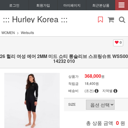
로그인
회원가입
마이페이지
최근본상품
::: Hurley Korea :::
WOMEN
Wetsuits
0
26 헐리 여성 에어 2MM 미드 쇼티 롱슬리브 스프링슈트 WSS00
14232 010
368,000
상품가
원
적립금
18,400원
배송비
(조건)
지역별
SIZE
총 상품 금액
0
원